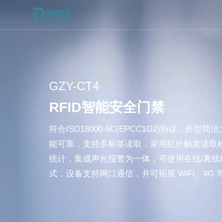
GZY-CT4
RFID智能安全门禁
符合ISO18000-6C(EPCC1G2)协议，外
能可靠，支持多标签读取，采用红外触发读取
统计，集成声光报警为一体，可使用在线/离线E
式，设备支持网口通信，并可拓展 WiFi、4G