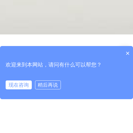
×
欢迎来到本网站，请问有什么可以帮您？
现在咨询
稍后再说
概述
参数
下载
立即咨询
/
RFID桌面式读写器
/
RFID桌面式读写器
/
GZY-DP2