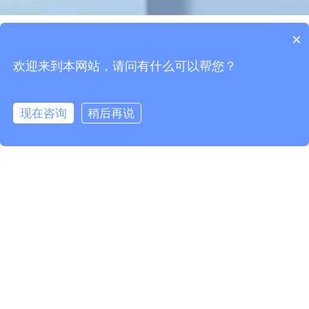
×
欢迎来到本网站，请问有什么可以帮您？
现在咨询
稍后再说
概述
参数
下载
立即咨询
/
RFID超高频标签
/
RFID PCB抗金属标签
/
GZY-P2510