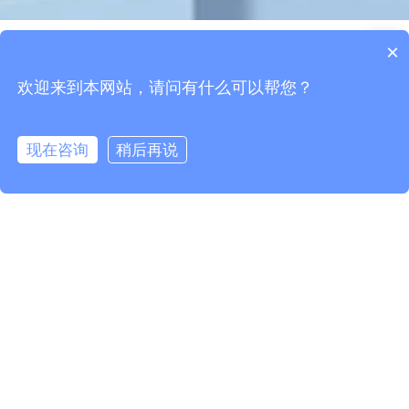
×
欢迎来到本网站，请问有什么可以帮您？
现在咨询
稍后再说
概述
参数
下载
立即咨询
/
RFID超高频标签
/
RFID PCB抗金属标签
/
GZY-P3005