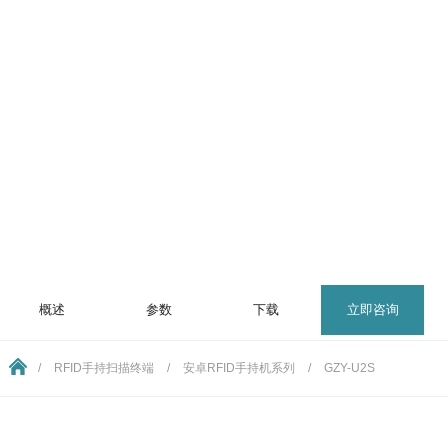
概述
参数
下载
立即咨询
/
RFID手持扫描终端
/
安卓RFID手持机系列
/
GZY-U2S