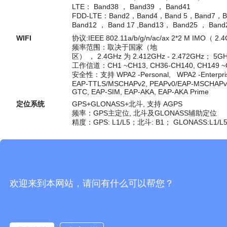
LTE： Band38 ， Band39 ， Band41
FDD-LTE：Band2，Band4，Band 5，Band7，
Band12 ， Band 17 ,Band13， Band25 ， Band
WIFI
协议:IEEE 802.11a/b/g/n/ac/ax 2*2 M IMO（ 2
频率范围：取决于国家（地
区） ， 2.4GHz 为 2.412GHz - 2.472GHz； 5GH
工作信道：CH1 ~CH13, CH36-CH140, CH149 ~
安全性：支持 WPA2 -Personal, WPA2 -Enterpri
EAP-TTLS/MSCHAPv2, PEAPv0/EAP-MSCHAPv2
GTC, EAP-SIM, EAP-AKA, EAP-AKA Prime
定位系统
GPS+GLONASS+北斗, 支持 AGPS
频率：GPS主定位, 北斗及GLONASS辅助定位
精度：GPS: L1/L5；北斗: B1； GLONASS:L1/L
工作环境
操作温度
-20℃～50℃
欢迎来到本网站，请问有什么可以帮您？
存储温度
-20℃～70℃
相对湿度
5%～95%不凝结
防护等级
主机IP68