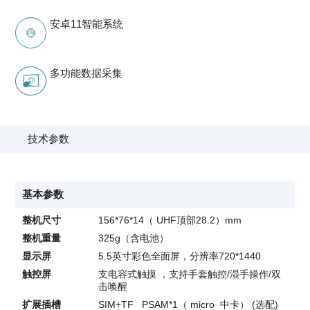
安卓11智能系统
多功能数据采集
技术参数
基本参数
整机尺寸
156*76*14（ UHF顶部28.2）mm
整机重量
325g（含电池）
显示屏
5.5英寸彩色全面屏，分辨率720*1440
触控屏
支电容式触摸 ，支持手套触控/湿手操作/双
击唤醒
扩展插槽
SIM+TF PSAM*1（ micro 中卡） (选配)